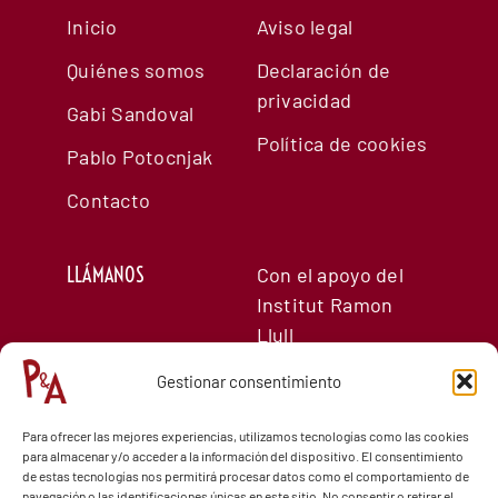
Inicio
Aviso legal
Quiénes somos
Declaración de
privacidad
Gabi Sandoval
Política de cookies
Pablo Potocnjak
Contacto
LLÁMANOS
Con el apoyo del
Institut Ramon
Llull
T.:
660254977
(Pablo)
Gestionar consentimiento
T.:
690868828
Para ofrecer las mejores experiencias, utilizamos tecnologías como las cookies
(Gabi)
para almacenar y/o acceder a la información del dispositivo. El consentimiento
de estas tecnologías nos permitirá procesar datos como el comportamiento de
navegación o las identificaciones únicas en este sitio. No consentir o retirar el